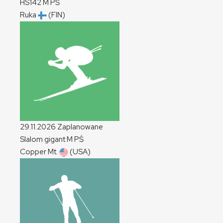
HS142
M
PŚ
Ruka
(FIN)
29.11.2026
Zaplanowane
Slalom gigant
M
PŚ
Copper Mt.
(USA)