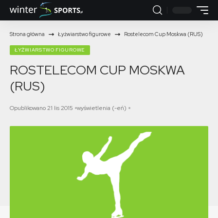
Strona główna
Łyżwiarstwo figurowe
Rostelecom Cup Moskwa (RUS)
ŁYŻWIARSTWO FIGUROWE
ROSTELECOM CUP MOSKWA
(RUS)
Opublikowano 21 lis 2015
wyświetlenia (-eń)