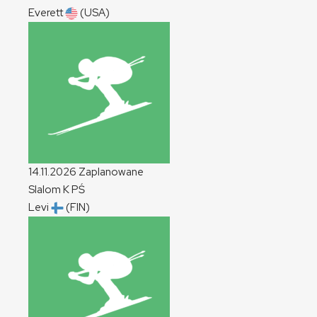
Everett
(USA)
14.11.2026
Zaplanowane
Slalom
K
PŚ
Levi
(FIN)