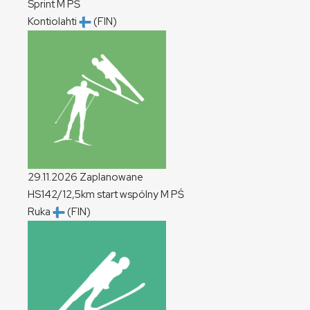
Sprint
M
PŚ
Kontiolahti
(FIN)
29.11.2026
Zaplanowane
HS142/12,5km start wspólny
M
PŚ
Ruka
(FIN)