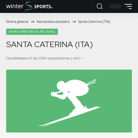
Strona główna
Narciarstwo alpejskie
Santa Caterina (ITA)
NARCIARSTWO ALPEJSKIE
SANTA CATERINA (ITA)
Opublikowano 5 sty 2016
wyświetlenia (-eń)