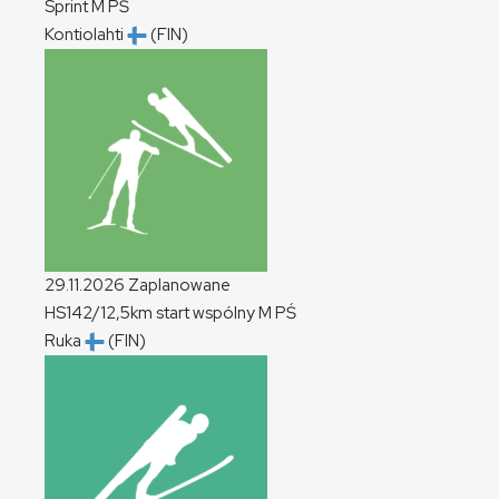
Sprint
M
PŚ
Kontiolahti
(FIN)
29.11.2026
Zaplanowane
HS142/12,5km start wspólny
M
PŚ
Ruka
(FIN)