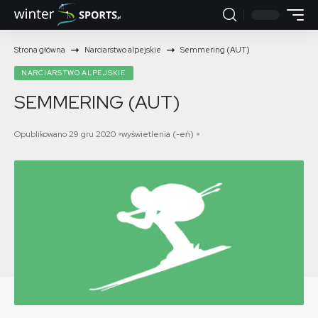
Strona główna
Narciarstwo alpejskie
Semmering (AUT)
NARCIARSTWO ALPEJSKIE
SEMMERING (AUT)
Opublikowano 29 gru 2020
wyświetlenia (-eń)