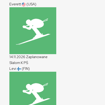
Everett
(USA)
14.11.2026
Zaplanowane
Slalom
K
PŚ
Levi
(FIN)