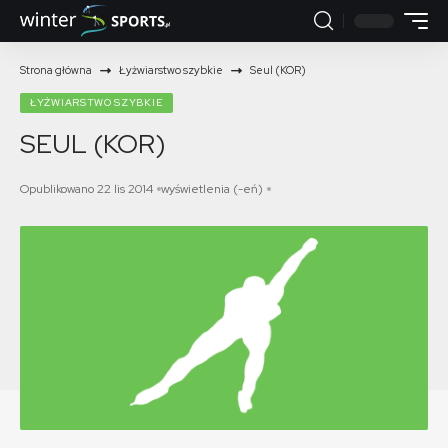
Strona główna
Łyżwiarstwo szybkie
Seul (KOR)
ŁYŻWIARSTWO SZYBKIE
SEUL (KOR)
Opublikowano 22 lis 2014
wyświetlenia (-eń)