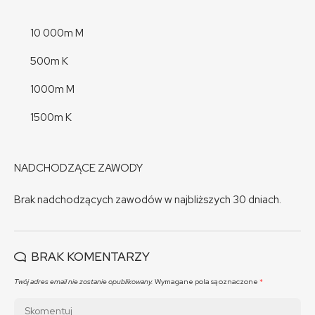
10 000m M
500m K
1000m M
1500m K
NADCHODZĄCE ZAWODY
Brak nadchodzących zawodów w najbliższych 30 dniach.
BRAK KOMENTARZY
Twój adres email nie zostanie opublikowany.
Wymagane pola są oznaczone
*