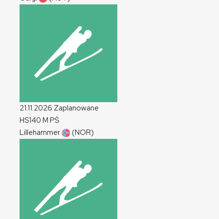
21.11.2026
Zaplanowane
HS140
M
PŚ
Lillehammer
(NOR)