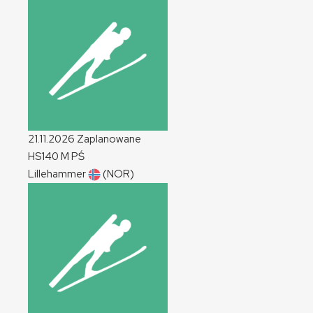
21.11.2026
Zaplanowane
HS140
M
PŚ
Lillehammer
(NOR)