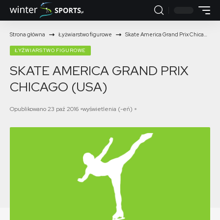
Strona główna
Łyżwiarstwo figurowe
Skate America Grand Prix Chicago (USA)
ŁYŻWIARSTWO FIGUROWE
SKATE AMERICA GRAND PRIX
CHICAGO (USA)
Opublikowano 23 paź 2016
wyświetlenia (-eń)