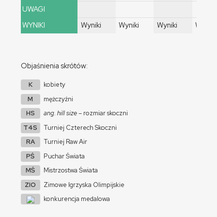
UWAGI
WYNIKI
Wyniki
Wyniki
Wyniki
Wyniki
Objaśnienia skrótów:
K
kobiety
M
mężczyźni
HS
ang. hill size
– rozmiar skoczni
T4S
Turniej Czterech Skoczni
RA
Turniej Raw Air
PŚ
Puchar Świata
MŚ
Mistrzostwa Świata
ZIO
Zimowe Igrzyska Olimpijskie
konkurencja medalowa