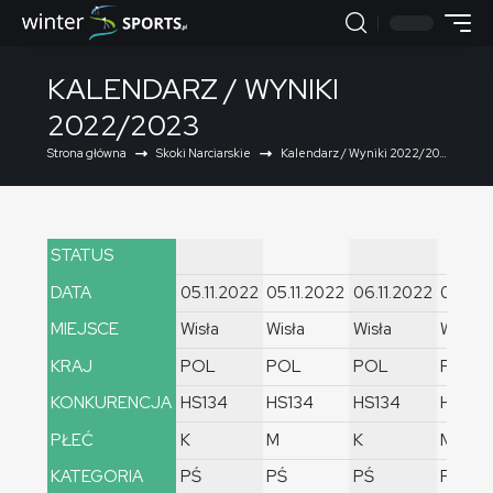
KALENDARZ / WYNIKI
2022/2023
Strona główna
Skoki Narciarskie
Kalendarz / Wyniki 2022/2023
STATUS
DATA
05.11.2022
05.11.2022
06.11.2022
06.11.
MIEJSCE
Wisła
Wisła
Wisła
Wisła
KRAJ
POL
POL
POL
POL
KONKURENCJA
HS134
HS134
HS134
HS134
PŁEĆ
K
M
K
M
KATEGORIA
PŚ
PŚ
PŚ
PŚ