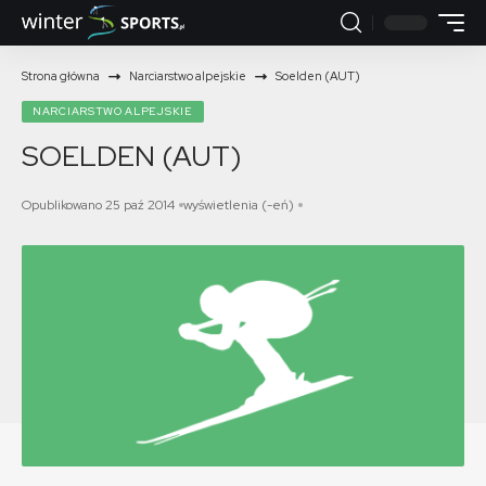
Strona główna
Narciarstwo alpejskie
Soelden (AUT)
NARCIARSTWO ALPEJSKIE
SOELDEN (AUT)
Opublikowano 25 paź 2014
wyświetlenia (-eń)