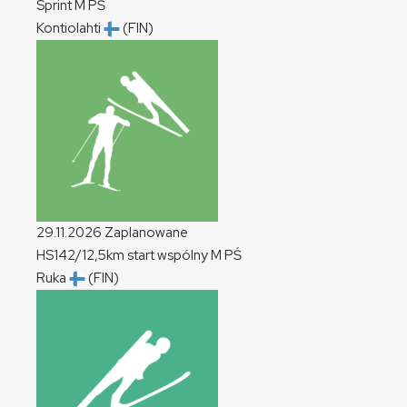
Sprint
M
PŚ
Kontiolahti
(FIN)
29.11.2026
Zaplanowane
HS142/12,5km start wspólny
M
PŚ
Ruka
(FIN)