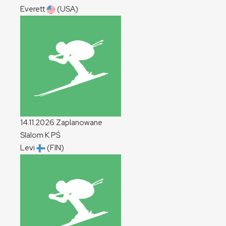
Everett
(USA)
14.11.2026
Zaplanowane
Slalom
K
PŚ
Levi
(FIN)