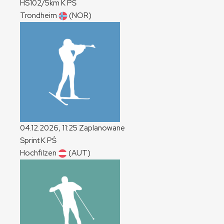
HS102/5km
K
PŚ
Trondheim
(NOR)
04.12.2026, 11:25
Zaplanowane
Sprint
K
PŚ
Hochfilzen
(AUT)