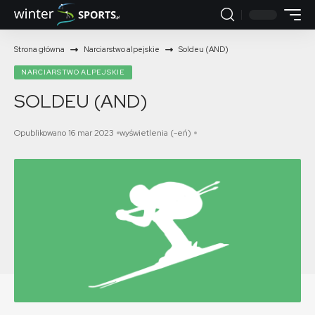
Strona główna
Narciarstwo alpejskie
Soldeu (AND)
NARCIARSTWO ALPEJSKIE
SOLDEU (AND)
Opublikowano 16 mar 2023
wyświetlenia (-eń)