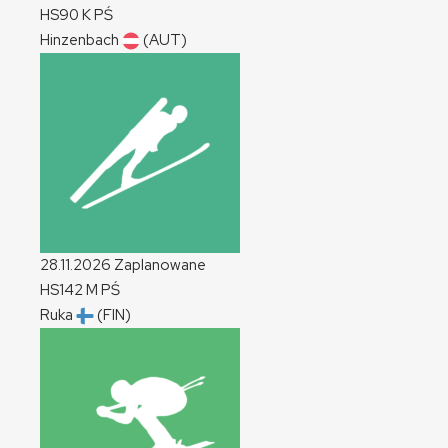
HS90
K
PŚ
Hinzenbach
(AUT)
28.11.2026
Zaplanowane
HS142
M
PŚ
Ruka
(FIN)