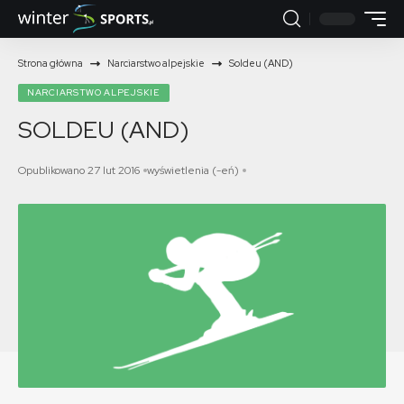
Strona główna
Narciarstwo alpejskie
Soldeu (AND)
NARCIARSTWO ALPEJSKIE
SOLDEU (AND)
Opublikowano 27 lut 2016
wyświetlenia (-eń)