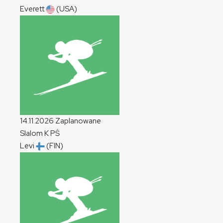
Everett
(USA)
14.11.2026
Zaplanowane
Slalom
K
PŚ
Levi
(FIN)