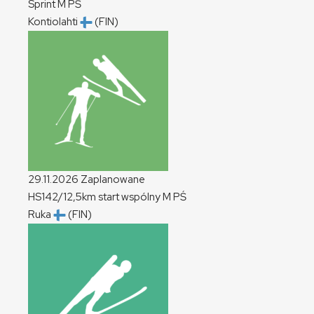
Sprint
M
PŚ
Kontiolahti
(FIN)
29.11.2026
Zaplanowane
HS142/12,5km start wspólny
M
PŚ
Ruka
(FIN)