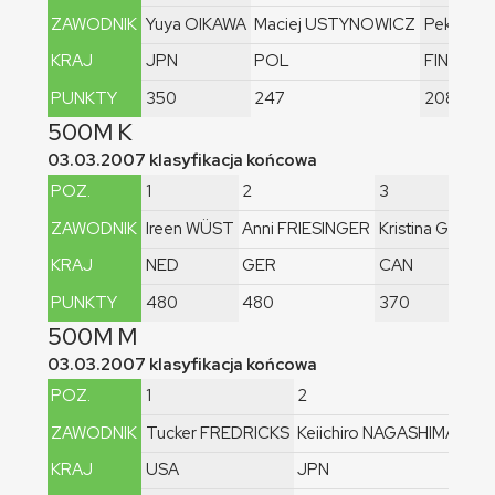
ZAWODNIK
Yuya OIKAWA
Maciej USTYNOWICZ
Pekka K
KRAJ
JPN
POL
FIN
PUNKTY
350
247
208
500M K
03.03.2007 klasyfikacja końcowa
POZ.
1
2
3
ZAWODNIK
Ireen WÜST
Anni FRIESINGER
Kristina GROV
KRAJ
NED
GER
CAN
PUNKTY
480
480
370
500M M
03.03.2007 klasyfikacja końcowa
POZ.
1
2
3
ZAWODNIK
Tucker FREDRICKS
Keiichiro NAGASHIMA
Pek
KRAJ
USA
JPN
FIN