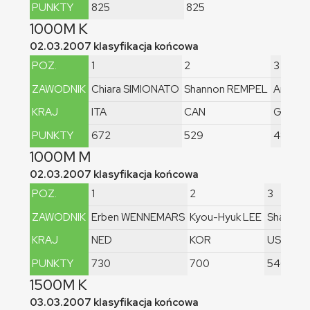
PUNKTY
825
825
79
1000M K
02.03.2007 klasyfikacja końcowa
POZ.
1
2
3
ZAWODNIK
Chiara SIMIONATO
Shannon REMPEL
Anni F
KRAJ
ITA
CAN
GER
PUNKTY
672
529
480
1000M M
02.03.2007 klasyfikacja końcowa
POZ.
1
2
3
ZAWODNIK
Erben WENNEMARS
Kyou-Hyuk LEE
Shani DA
KRAJ
NED
KOR
USA
PUNKTY
730
700
540
1500M K
03.03.2007 klasyfikacja końcowa