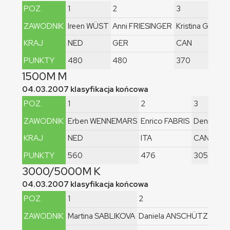
POZ.
1
2
3
ZAWODNIK
Ireen WÜST
Anni FRIESINGER
Kristina GROV
KRAJ
NED
GER
CAN
PUNKTY
480
480
370
1500M M
04.03.2007 klasyfikacja końcowa
POZ.
1
2
3
ZAWODNIK
Erben WENNEMARS
Enrico FABRIS
Denny M
KRAJ
NED
ITA
CAN
PUNKTY
560
476
305
3000/5000M K
04.03.2007 klasyfikacja końcowa
POZ.
1
2
ZAWODNIK
Martina SABLIKOVA
Daniela ANSCHÜTZ THO