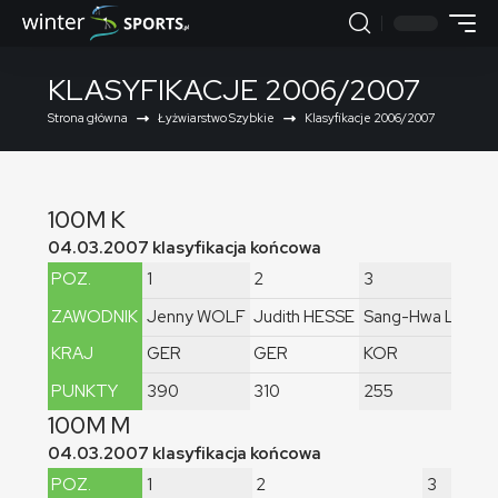
KLASYFIKACJE 2006/2007
Strona główna
Łyżwiarstwo Szybkie
Klasyfikacje 2006/2007
100M K
04.03.2007 klasyfikacja końcowa
POZ.
1
2
3
4
ZAWODNIK
Jenny WOLF
Judith HESSE
Sang-Hwa LEE
S
KRAJ
GER
GER
KOR
J
PUNKTY
390
310
255
2
100M M
04.03.2007 klasyfikacja końcowa
POZ.
1
2
3