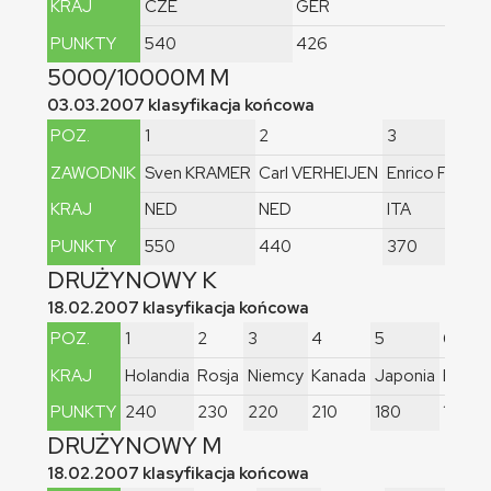
KRAJ
CZE
GER
PUNKTY
540
426
5000/10000M M
03.03.2007 klasyfikacja końcowa
POZ.
1
2
3
ZAWODNIK
Sven KRAMER
Carl VERHEIJEN
Enrico FABRIS
KRAJ
NED
NED
ITA
PUNKTY
550
440
370
DRUŻYNOWY K
18.02.2007 klasyfikacja końcowa
POZ.
1
2
3
4
5
6
KRAJ
Holandia
Rosja
Niemcy
Kanada
Japonia
Polsk
PUNKTY
240
230
220
210
180
126
DRUŻYNOWY M
18.02.2007 klasyfikacja końcowa