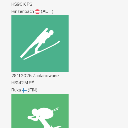
HS90
K
PŚ
Hinzenbach
(AUT)
28.11.2026
Zaplanowane
HS142
M
PŚ
Ruka
(FIN)