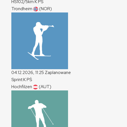
HS102/5km
K
PŚ
Trondheim
(NOR)
04.12.2026, 11:25
Zaplanowane
Sprint
K
PŚ
Hochfilzen
(AUT)