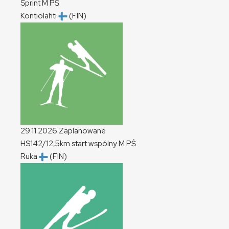
Sprint
M
PŚ
Kontiolahti
(FIN)
29.11.2026
Zaplanowane
HS142/12,5km start wspólny
M
PŚ
Ruka
(FIN)