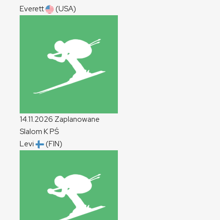
Everett
(USA)
14.11.2026
Zaplanowane
Slalom
K
PŚ
Levi
(FIN)