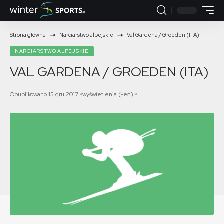
Strona główna
Narciarstwo alpejskie
Val Gardena / Groeden (ITA)
NARCIARSTWO ALPEJSKIE
VAL GARDENA / GROEDEN (ITA)
Opublikowano 15 gru 2017
wyświetlenia (-eń)