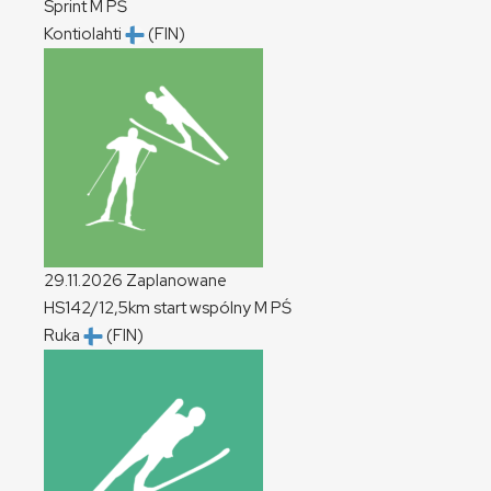
Sprint
M
PŚ
Kontiolahti
(FIN)
29.11.2026
Zaplanowane
HS142/12,5km start wspólny
M
PŚ
Ruka
(FIN)