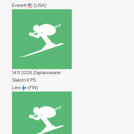
Everett
(USA)
14.11.2026
Zaplanowane
Slalom
K
PŚ
Levi
(FIN)