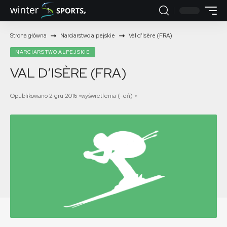
Strona główna
Narciarstwo alpejskie
Val d’Isère (FRA)
NARCIARSTWO ALPEJSKIE
VAL D’ISÈRE (FRA)
Opublikowano 2 gru 2016
wyświetlenia (-eń)