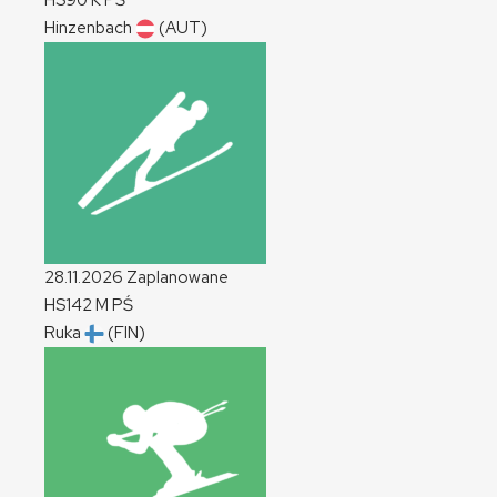
HS90
K
PŚ
Hinzenbach
(AUT)
28.11.2026
Zaplanowane
HS142
M
PŚ
Ruka
(FIN)