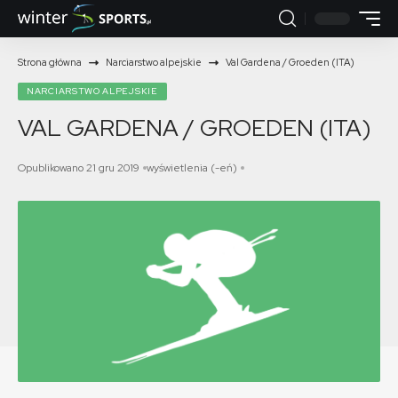
Strona główna
Narciarstwo alpejskie
Val Gardena / Groeden (ITA)
NARCIARSTWO ALPEJSKIE
VAL GARDENA / GROEDEN (ITA)
Opublikowano 21 gru 2019
wyświetlenia (-eń)