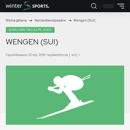
Strona główna
Narciarstwo alpejskie
Wengen (SUI)
NARCIARSTWO ALPEJSKIE
WENGEN (SUI)
Opublikowano 20 sty 2019
wyświetlenia (-eń)