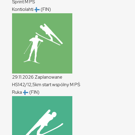
Sprint
M
PŚ
Kontiolahti
(FIN)
29.11.2026
Zaplanowane
HS142/12,5km start wspólny
M
PŚ
Ruka
(FIN)