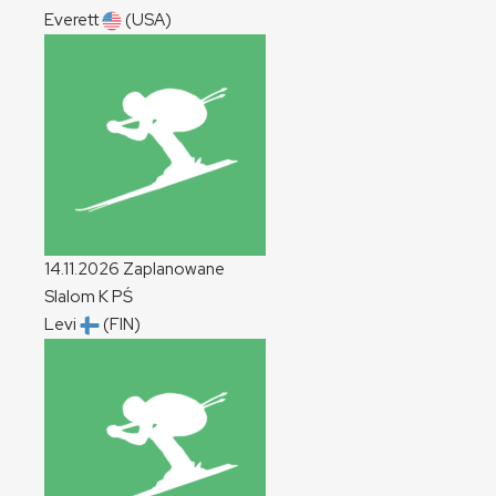
Everett
(USA)
14.11.2026
Zaplanowane
Slalom
K
PŚ
Levi
(FIN)