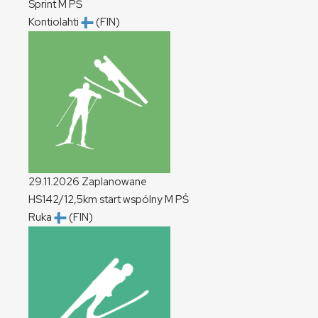
Sprint
M
PŚ
Kontiolahti
(FIN)
29.11.2026
Zaplanowane
HS142/12,5km start wspólny
M
PŚ
Ruka
(FIN)