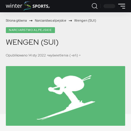
Strona główna
Narciarstwo alpejskie
Wengen (SUI)
NARCIARSTWO ALPEJSKIE
WENGEN (SUI)
Opublikowano 14 sty 2022
wyświetlenia (-eń)