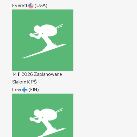
Everett
(USA)
14.11.2026
Zaplanowane
Slalom
K
PŚ
Levi
(FIN)