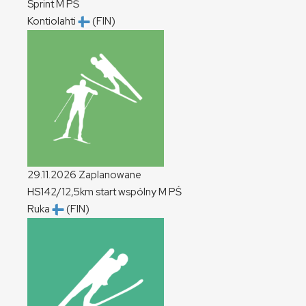
Sprint
M
PŚ
Kontiolahti
(FIN)
29.11.2026
Zaplanowane
HS142/12,5km start wspólny
M
PŚ
Ruka
(FIN)