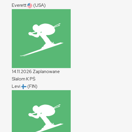
Everett
(USA)
14.11.2026
Zaplanowane
Slalom
K
PŚ
Levi
(FIN)