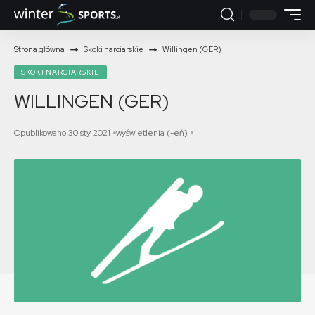
Strona główna
Skoki narciarskie
Willingen (GER)
SKOKI NARCIARSKIE
WILLINGEN (GER)
Opublikowano 30 sty 2021
wyświetlenia (-eń)