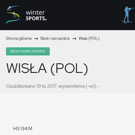
Strona główna
Skoki narciarskie
Wisła (POL)
SKOKI NARCIARSKIE
WISŁA (POL)
Opublikowano 19 lis 2017
wyświetlenia (-eń)
HS 134 M