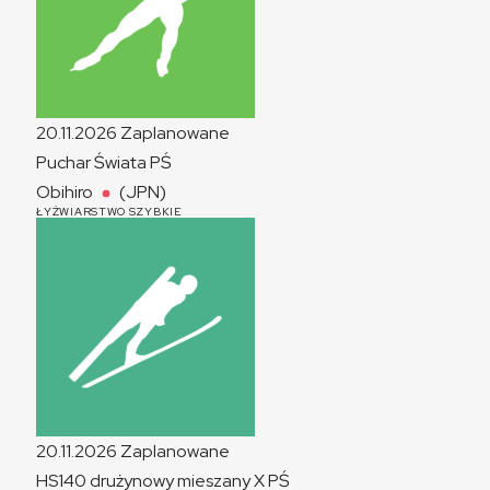
20.11.2026
Zaplanowane
Puchar Świata
PŚ
Obihiro
(JPN)
ŁYŻWIARSTWO SZYBKIE
20.11.2026
Zaplanowane
HS140 drużynowy mieszany
X
PŚ