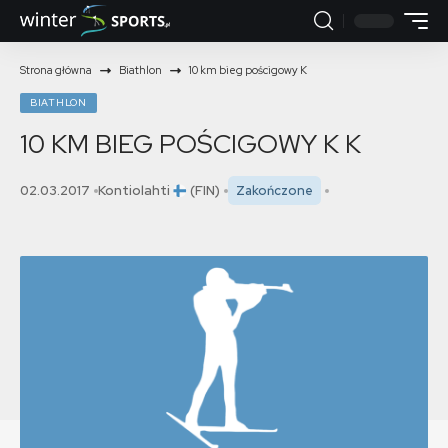
Strona główna
Biathlon
10 km bieg pościgowy K
BIATHLON
10 KM BIEG POŚCIGOWY K
K
02.03.2017
Kontiolahti
(FIN)
Zakończone