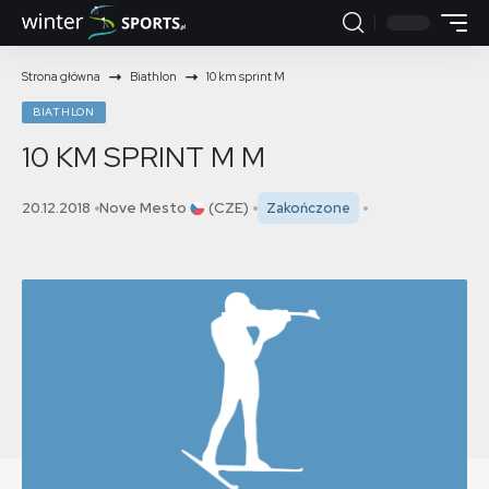
Strona główna
Biathlon
10 km sprint M
BIATHLON
10 KM SPRINT M
M
20.12.2018
Nove Mesto
(CZE)
Zakończone