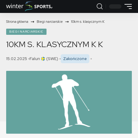
Strona główna
Biegi narciarskie
10km s. klasycznym K
BIEGI NARCIARSKIE
10KM S. KLASYCZNYM K
K
15.02.2025
Falun
(SWE)
Zakończone