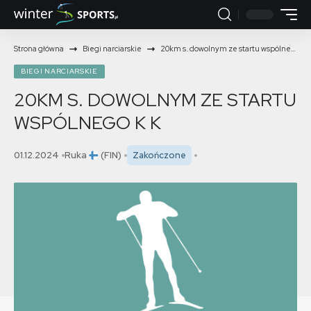
Strona główna
Biegi narciarskie
20km s. dowolnym ze startu wspólnego K
BIEGI NARCIARSKIE
20KM S. DOWOLNYM ZE STARTU
WSPÓLNEGO K
K
01.12.2024
Ruka
(FIN)
Zakończone