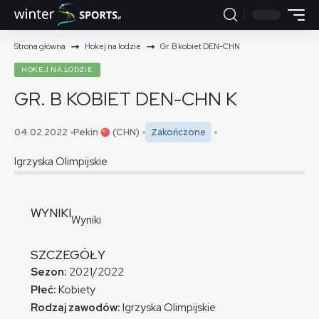
Strona główna
Hokej na lodzie
Gr. B kobiet DEN-CHN
HOKEJ NA LODZIE
GR. B KOBIET DEN-CHN
K
04.02.2022
Pekin
(CHN)
Zakończone
Igrzyska Olimpijskie
WYNIKI
Wyniki
SZCZEGÓŁY
Sezon:
2021/2022
Płeć:
Kobiety
Rodzaj zawodów:
Igrzyska Olimpijskie