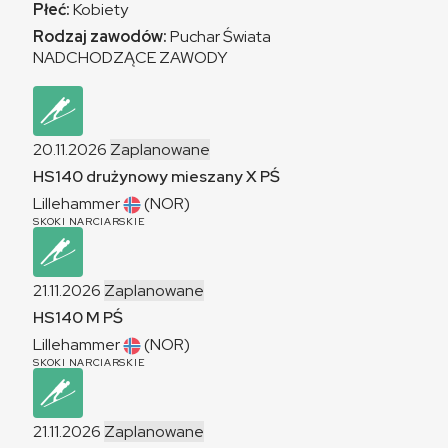
Płeć:
Kobiety
Rodzaj zawodów:
Puchar Świata
NADCHODZĄCE ZAWODY
20.11.2026
Zaplanowane
HS140 drużynowy mieszany
X
PŚ
Lillehammer
(NOR)
SKOKI NARCIARSKIE
21.11.2026
Zaplanowane
HS140
M
PŚ
Lillehammer
(NOR)
SKOKI NARCIARSKIE
21.11.2026
Zaplanowane