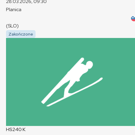
28.03.2026, 09:30
Planica
(SLO)
Zakończone
HS240
K