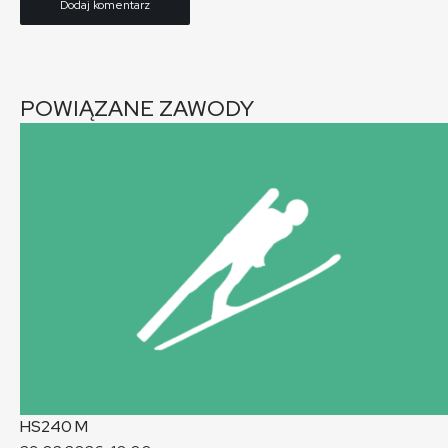
POWIĄZANE ZAWODY
HS240
M