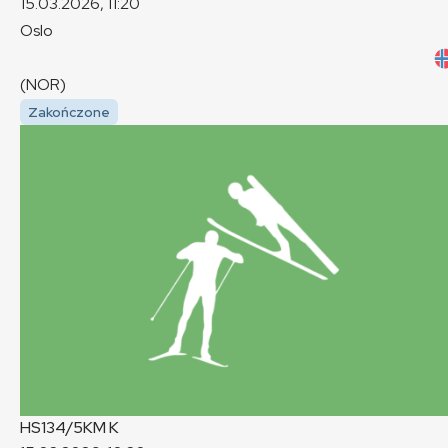
15.03.2026, 11:20
Oslo
(NOR)
Zakończone
HS134/5KM
K