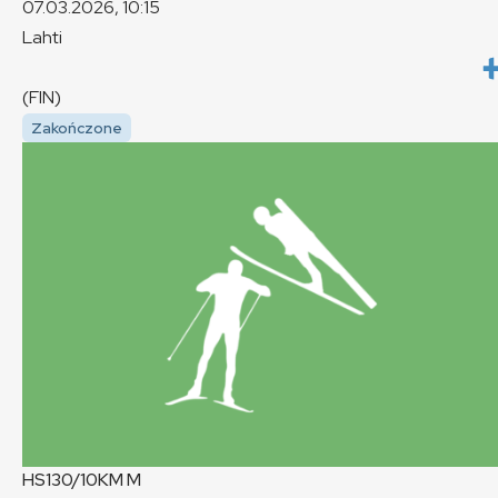
07.03.2026, 10:15
Lahti
(FIN)
Zakończone
HS130/10KM
M