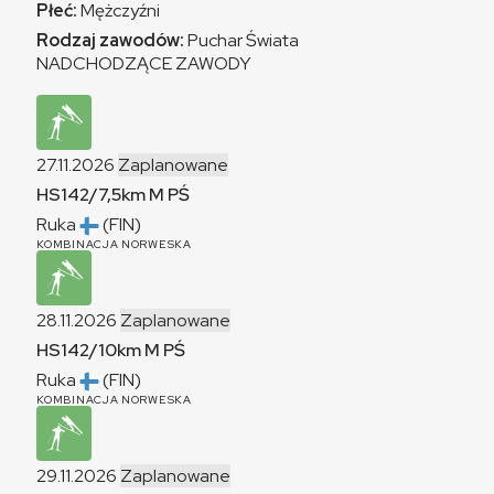
Płeć:
Mężczyźni
Rodzaj zawodów:
Puchar Świata
NADCHODZĄCE ZAWODY
27.11.2026
Zaplanowane
HS142/7,5km
M
PŚ
Ruka
(FIN)
KOMBINACJA NORWESKA
28.11.2026
Zaplanowane
HS142/10km
M
PŚ
Ruka
(FIN)
KOMBINACJA NORWESKA
29.11.2026
Zaplanowane