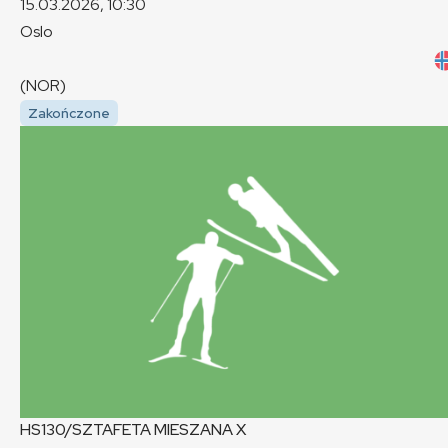
15.03.2026, 10:30
Oslo
(NOR)
Zakończone
HS130/SZTAFETA MIESZANA
X