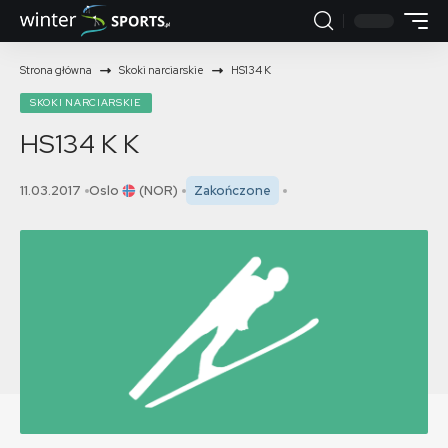
Strona główna
Skoki narciarskie
HS134 K
SKOKI NARCIARSKIE
HS134 K
K
11.03.2017
Oslo
(NOR)
Zakończone