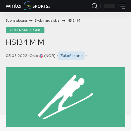
Strona główna
Skoki narciarskie
HS134 M
SKOKI NARCIARSKIE
HS134 M
M
05.03.2022
Oslo
(NOR)
Zakończone