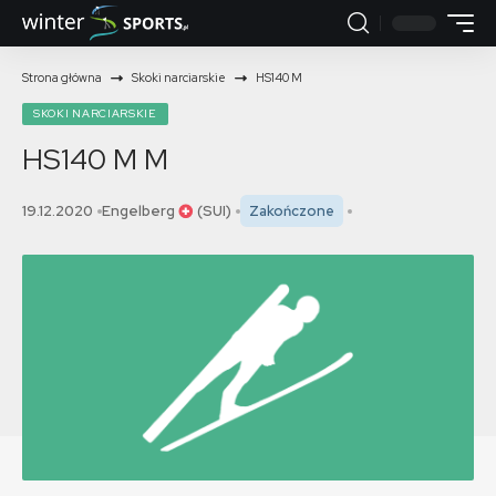
Strona główna
Skoki narciarskie
HS140 M
SKOKI NARCIARSKIE
HS140 M
M
19.12.2020
Engelberg
(SUI)
Zakończone