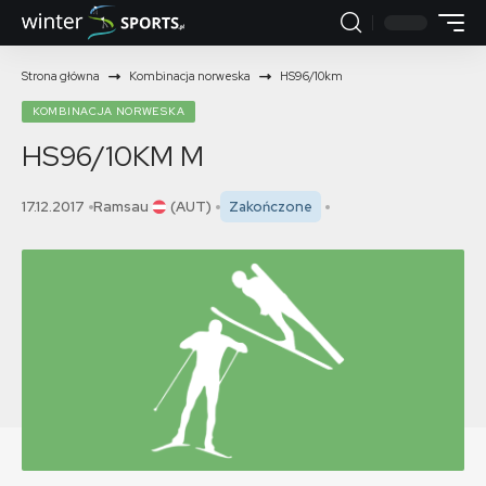
Strona główna
Kombinacja norweska
HS96/10km
KOMBINACJA NORWESKA
HS96/10KM
M
17.12.2017
Ramsau
(AUT)
Zakończone