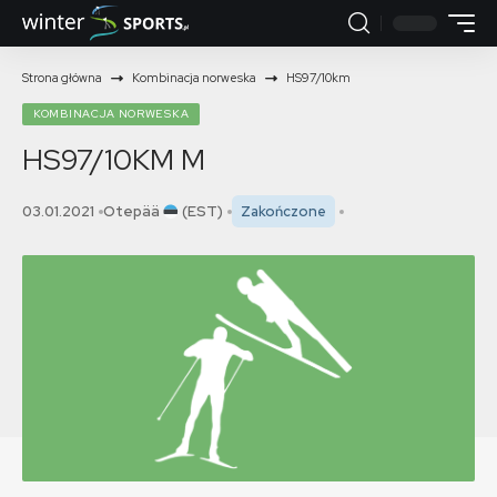
Strona główna
Kombinacja norweska
HS97/10km
KOMBINACJA NORWESKA
HS97/10KM
M
03.01.2021
Otepää
(EST)
Zakończone