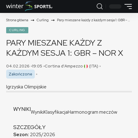
Strona główna
Curling
Pary mieszane każdy z każdym sesja 1: GBR – NOR
CURLING
PARY MIESZANE KAŻDY Z
KAŻDYM SESJA 1: GBR – NOR
X
04.02.2026
19:05
Cortina d'Ampezzo
(ITA)
Zakończone
Igrzyska Olimpijskie
WYNIKI
Wyniki
Klasyfikacja
Harmonogram meczów
SZCZEGÓŁY
Sezon:
2025/2026