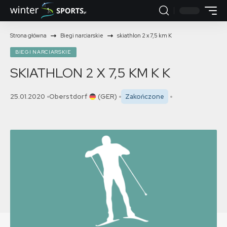
Strona główna
Biegi narciarskie
skiathlon 2 x 7,5 km K
BIEGI NARCIARSKIE
SKIATHLON 2 X 7,5 KM K
K
25.01.2020
Oberstdorf
(GER)
Zakończone