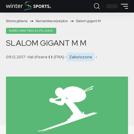
Strona główna
Narciarstwo alpejskie
Slalom gigant M
NARCIARSTWO ALPEJSKIE
SLALOM GIGANT M
M
09.12.2017
Val d'Isere
(FRA)
Zakończone