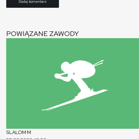
POWIĄZANE ZAWODY
SLALOM
M