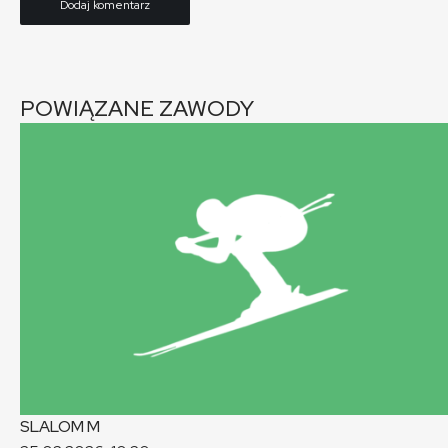
POWIĄZANE ZAWODY
SLALOM
M