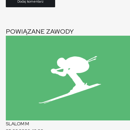
POWIĄZANE ZAWODY
SLALOM
M