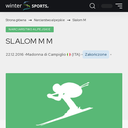
Strona główna
Narciarstwo alpejskie
Slalom M
NARCIARSTWO ALPEJSKIE
SLALOM M
M
22.12.2016
Madonna di Campiglio
(ITA)
Zakończone