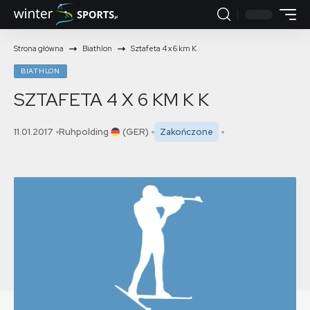
Strona główna
Biathlon
Sztafeta 4 x 6 km K
BIATHLON
SZTAFETA 4 X 6 KM K
K
11.01.2017
Ruhpolding
(GER)
Zakończone