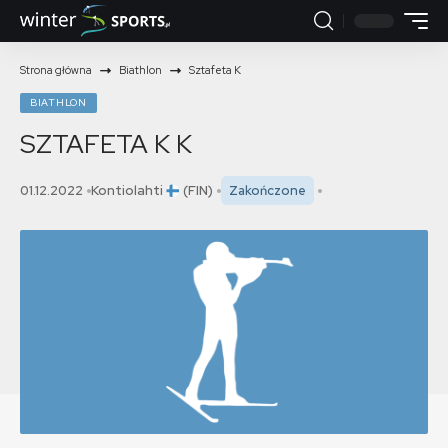
Strona główna
Biathlon
Sztafeta K
BIATHLON
SZTAFETA K
K
01.12.2022
Kontiolahti
(FIN)
Zakończone