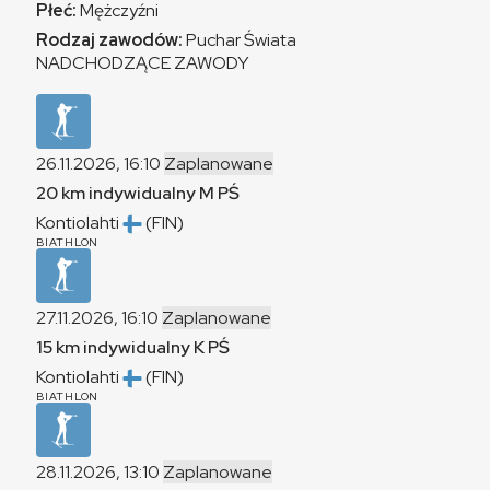
Płeć:
Mężczyźni
Rodzaj zawodów:
Puchar Świata
NADCHODZĄCE ZAWODY
26.11.2026, 16:10
Zaplanowane
20 km indywidualny
M
PŚ
Kontiolahti
(FIN)
BIATHLON
27.11.2026, 16:10
Zaplanowane
15 km indywidualny
K
PŚ
Kontiolahti
(FIN)
BIATHLON
28.11.2026, 13:10
Zaplanowane