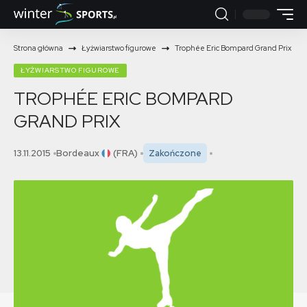
Strona główna
Łyżwiarstwo figurowe
Trophée Eric Bompard Grand Prix
ŁYŻWIARSTWO FIGUROWE
TROPHÉE ERIC BOMPARD
GRAND PRIX
13.11.2015
Bordeaux
(FRA)
Zakończone