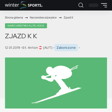
Strona główna
Narciarstwo alpejskie
Zjazd K
NARCIARSTWO ALPEJSKIE
ZJAZD K
K
12.01.2019
St. Anton
(AUT)
Zakończone