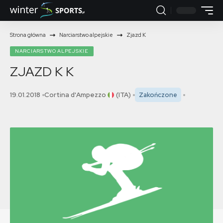
Strona główna
Narciarstwo alpejskie
Zjazd K
NARCIARSTWO ALPEJSKIE
ZJAZD K
K
19.01.2018
Cortina d'Ampezzo
(ITA)
Zakończone