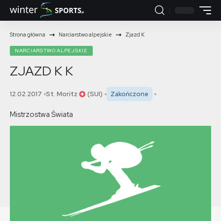
Strona główna
Narciarstwo alpejskie
Zjazd K
NARCIARSTWO ALPEJSKIE
ZJAZD K
K
12.02.2017
St. Moritz
(SUI)
Zakończone
Mistrzostwa Świata