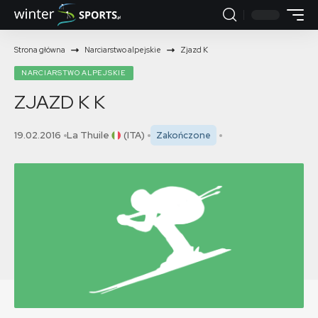
Strona główna
Narciarstwo alpejskie
Zjazd K
NARCIARSTWO ALPEJSKIE
ZJAZD K
K
19.02.2016
La Thuile
(ITA)
Zakończone