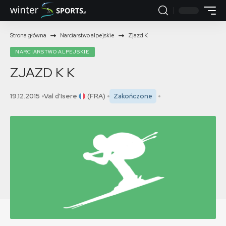
Strona główna
Narciarstwo alpejskie
Zjazd K
NARCIARSTWO ALPEJSKIE
ZJAZD K
K
19.12.2015
Val d'Isere
(FRA)
Zakończone