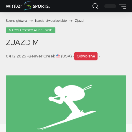
Strona główna
Narciarstwo alpejskie
Zjazd
NARCIARSTWO ALPEJSKIE
ZJAZD
M
04.12.2025
Beaver Creek
(USA)
Odwołane