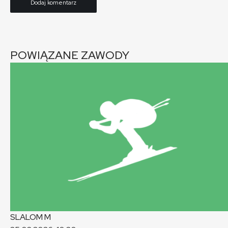
POWIĄZANE ZAWODY
SLALOM
M