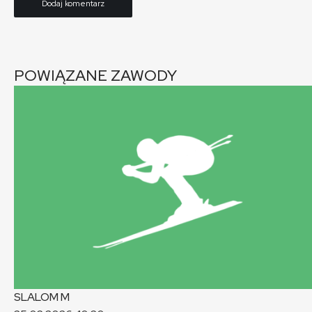
POWIĄZANE ZAWODY
SLALOM
M