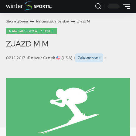
Strona główna
Narciarstwo alpejskie
Zjazd M
NARCIARSTWO ALPEJSKIE
ZJAZD M
M
02.12.2017
Beaver Creek
(USA)
Zakończone